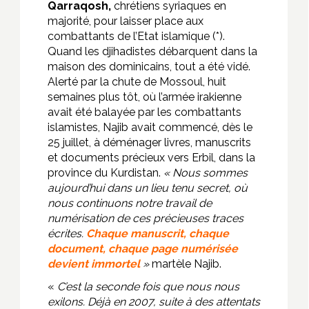
Qarraqosh,
chrétiens syriaques en
majorité, pour laisser place aux
combattants de l’Etat islamique (*).
Quand les djihadistes débarquent dans la
maison des dominicains, tout a été vidé.
Alerté par la chute de Mossoul, huit
semaines plus tôt, où l’armée irakienne
avait été balayée par les combattants
islamistes, Najib avait commencé, dès le
25 juillet, à déménager livres, manuscrits
et documents précieux vers Erbil, dans la
province du Kurdistan.
« Nous sommes
aujourd’hui dans un lieu tenu secret, où
nous continuons notre travail de
numérisation de ces précieuses traces
écrites.
Chaque manuscrit, chaque
document, chaque page numérisée
devient immortel
»
martèle Najib.
«
C’est la seconde fois que nous nous
exilons. Déjà en 2007, suite à des attentats