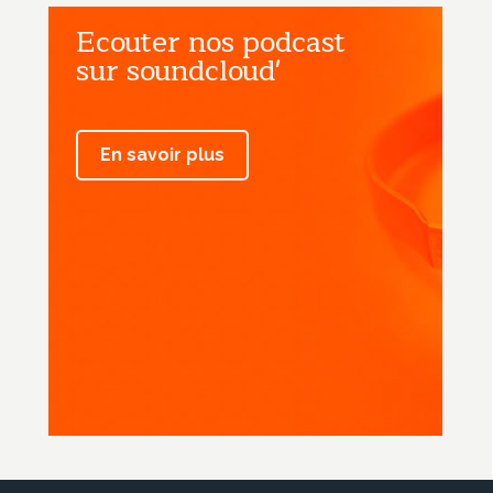
Ecouter nos podcast
sur soundcloud'
En savoir plus