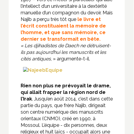
l’intellect d’un universitaire à la dextérité
manuelle d’un compagnon du devoir. Mais
Najib a perçu très tôt que
le livre et
l’écrit constituaient la mémoire de
l’homme, et que sans mémoire, ce
dernier se transformait en bête.
« Les djihadistes de Daech ne détruisent-
ils pas aujourd’hui les manuscrits et les
cités antiques
, » argumente-t-il.
Rien non plus ne prévoyait le drame,
qui allait frapper la région nord de
l’Irak
. Jusqu’en août 2014, c’est dans cette
partie du pays, que frère Najib, dirigeait
son centre numérique des manuscrits
orientaux (CNMO), créé en 1990, à
Mossoul. L’équipe - dix personnes, deux
religieux et huit laïcs - occupait alors une