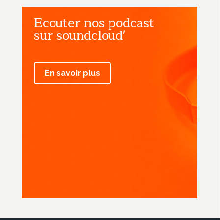
Ecouter nos podcast
sur soundcloud'
En savoir plus