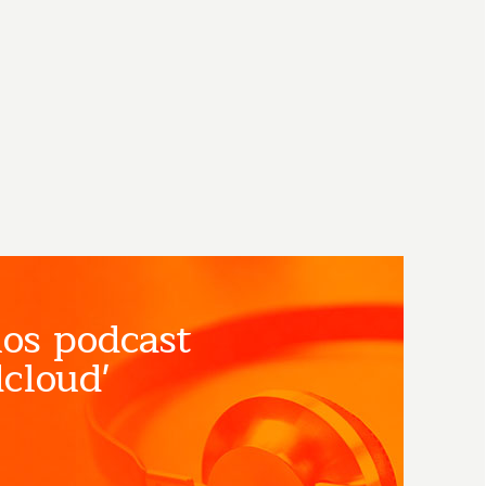
os podcast
cloud'