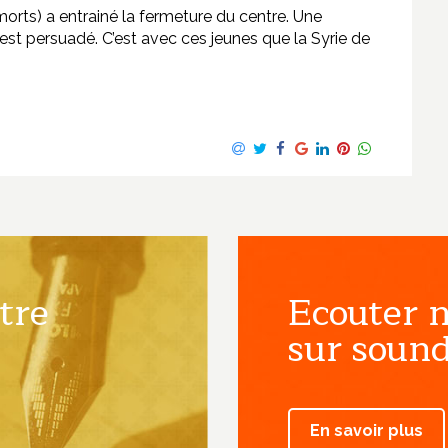
morts) a entrainé la fermeture du centre. Une
st persuadé. C’est avec ces jeunes que la Syrie de
tre
Ecouter n
sur sound
En savoir plus