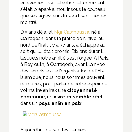
enlèvement, sa détention, et comment il
s’était préparé à mourir sous le couteau,
que ses agresseurs lui avait sadiquement
montré.
Dix ans déjà, et
Mgr Casmoussa
, né à
Qarraqosh, dans la plaine de Ninive, au
nord de l’Irak il y a 77 ans, a échappé au
sort qui lui était promis. Dix ans durant
lesquels notre amitié s’est forgée. A Paris,
à Beyrouth, à Qarraqosh, avant l’arrivée
des terroristes de l’organisation de l’État
islamique, nous nous sommes souvent
retrouvés, pour parler de notre espoir de
voir naitre en Irak une
citoyenneté
commune
, un
vivre ensemble réel
,
dans un
pays enfin en paix
.
Aujourd’hui, devant les derniers