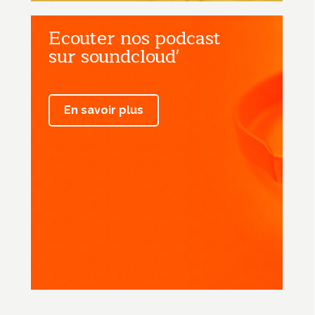
Ecouter nos podcast
sur soundcloud'
En savoir plus