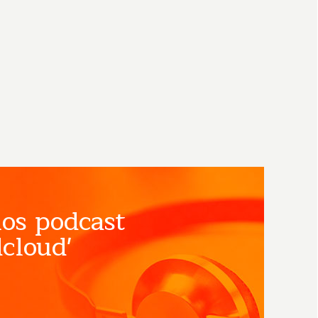
os podcast
cloud'