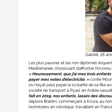
Gabriel, 28 an
Les plus pauvres et les non diplômés risquen
Méditerranée, choisissant d’affronter l’inconnu
« Heureusement, que j’ai mes trois enfants q
payer mes notes d’électricité, »
confie Mouna
où Hayat peut payer la scolarité de sa fille 
société de transport à Ryad, en Arabie saoudi
fait en 2019, nos enfants, lassés des disco
déplore Brahim, commerçant à Koura, au nord d
techniciens en robotique, travaillent en France