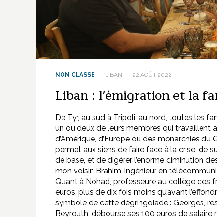
NON CLASSÉ
LIBAN
22 AOÛT 2022
Liban : l'émigration et la f
De Tyr, au sud à Tripoli, au nord, toutes les 
un ou deux de leurs membres qui travaillent à 
d’Amérique, d’Europe ou des monarchies du Go
permet aux siens de faire face à la crise, de su
de base, et de digérer l’énorme diminution des
mon voisin Brahim, ingénieur en télécommuni
Quant à Nohad, professeure au collège des frè
euros, plus de dix fois moins qu’avant l’eff
symbole de cette dégringolade : Georges, r
Beyrouth, débourse ses 100 euros de salaire 