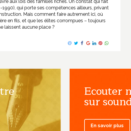
ré aux lois des familles riches. Un constat qui fait
75-1990), qui porte ses compétences ailleurs, privant
onstruction. Mais comment faire autrement ici, où
ère en fils, et que les élites corrompues – toujours
e laissent aucune place ?
tre
Ecouter n
sur sound
En savoir plus