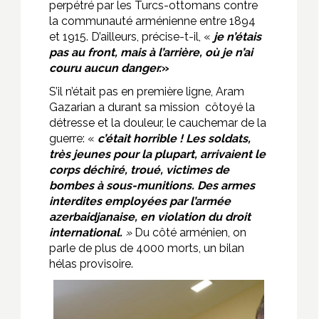
perpétré par les Turcs-ottomans contre
la communauté arménienne entre 1894
et 1915. D’ailleurs, précise-t-il, «
je
n’étais
pas au front, mais à l’arrière, où je n’ai
couru aucun danger.
»
S’il n’était pas en première ligne, Aram
Gazarian a durant sa mission côtoyé la
détresse et la douleur, le cauchemar de la
guerre: «
c’était horrible ! Les soldats,
très jeunes pour la plupart, arrivaient le
corps déchiré, troué, victimes de
bombes à sous-munitions. Des armes
interdites employées par l’armée
azerbaidjanaise, en violation du droit
international.
»
Du côté arménien, on
parle de plus de 4000 morts, un bilan
hélas provisoire.