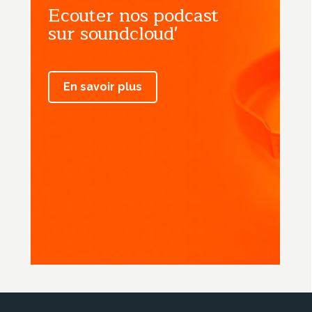
Ecouter nos podcast
sur soundcloud'
En savoir plus