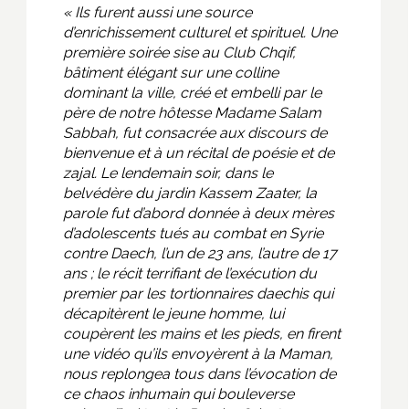
« Ils furent aussi une source
d’enrichissement culturel et spirituel. Une
première soirée sise au Club Chqif,
bâtiment élégant sur une colline
dominant la ville, créé et embelli par le
père de notre hôtesse Madame Salam
Sabbah, fut consacrée aux discours de
bienvenue et à un récital de poésie et de
zajal. Le lendemain soir, dans le
belvédère du jardin Kassem Zaater, la
parole fut d’abord donnée à deux mères
d’adolescents tués au combat en Syrie
contre Daech, l’un de 23 ans, l’autre de 17
ans ; le récit terrifiant de l’exécution du
premier par les tortionnaires daechis qui
décapitèrent le jeune homme, lui
coupèrent les mains et les pieds, en firent
une vidéo qu’ils envoyèrent à la Maman,
nous replongea tous dans l’évocation de
ce chaos inhumain qui bouleverse